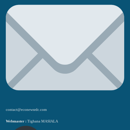
contact@econewsrdc.com
Webmaster :
Tighana MASIALA