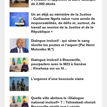
de 2.000 décès
Un an déjà au ministère de la Justice
: Guillaume Ngefa salue «une année de
responsabilités, de défis et, surtout, de
travail au service de la Justice et de la
République »
Dialogue inclusif : qui sème le sang
récolte les postes et l’argent (Par Henri
Mutombo M.*)
Dialogue inclusif à Brazzaville,
pourparlers avec le M23 à Genève
: Kinshasa sur un fil…
L’urgence d’une boussole claire
Quelle ville abritera le «Dialogue
national inclusif» ? : Tshisekedi choisit
Brazzaville plutôt que Luanda