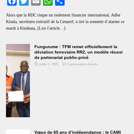
Fa
T
E
W
S
ce
wi
m
ha
ha
Alors que la RDC risque un isolement financier international, Adler
bo
tte
ail
ts
re
Kisula, secrétaire exécutif de la Cenaref, a tiré la sonnette d’alarme ce
ok
r
A
mardi à Kinshasa,
[Lire l'article…]
pp
Fungurume : TFM remet officiellement la
déviation ferroviaire RR2, un modèle réussi
de partenariat public-privé
juillet 2, 2025
Commentaires fermés
Vœux de 65 ans d’indépendance : le CAMI