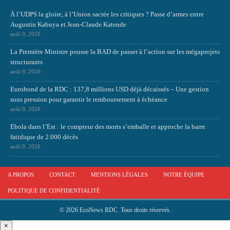
À l’UDPS la gloire, à l’Union sacrée les critiques ? Passe d’armes entre
Augustin Kabuya et Jean-Claude Katende
août 9, 2026
La Première Ministre pousse la BAD de passer à l’action sur les mégaprojets
structurants
août 9, 2026
Eurobond de la RDC : 137,8 millions USD déjà décaissés – Une gestion
sous pression pour garantir le remboursement à échéance
août 9, 2026
Ebola dans l’Est : le compteur des morts s’emballe et approche la barre
fatidique de 2.000 décès
août 9, 2026
A PROPOS
CONTACT
MENTIONS LÉGALES
NOTRE ÉQUIPE
POLITIQUE DE CONFIDENTIALITÉ
© 2026 EcoNews RDC. Tous droits réservés.
×