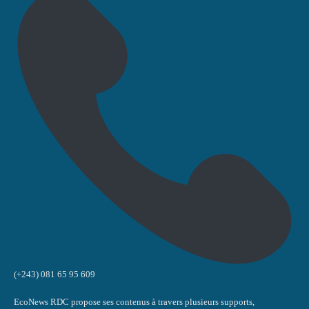
(+243) 081 65 95 609
EcoNews RDC propose ses contenus à travers plusieurs supports,