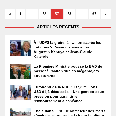
«
1
…
56
57
58
…
67
»
ARTICLES RÉCENTS
À l’UDPS la gloire, à l’Union sacrée les
critiques ? Passe d’armes entre
Augustin Kabuya et Jean-Claude
Katende
La Première Ministre pousse la BAD de
passer à l’action sur les mégaprojets
structurants
Eurobond de la RDC : 137,8 millions
USD déjà décaissés – Une gestion sous
pression pour garantir le
remboursement à échéance
Ebola dans l’Est : le compteur des morts
s’emballe et approche la barre fatidique