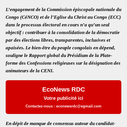
ac
wi
m
h
h
L’engagement de la Commission épiscopale nationale du
eb
tt
ai
at
ar
Congo (CéNCO) et de l’Eglise du Christ au Congo (ECC)
oo
er
l
s
e
dans le processus électoral en cours n’a qu’un seul
k
A
objectif : contribuer à la consolidation de la démocratie
p
par des élections libres, transparentes, inclusives et
p
apaisées. Le bien-être du peuple congolais en dépend,
souligne le Rapport global du Présidium de la Plate-
forme des Confessions religieuses sur la désignation des
animateurs de la CENI.
EcoNews RDC
Votre publicité ici
Contactez-nous : econewsrdc@egmail.com
En dépit de manque de consensus autour du candidat-