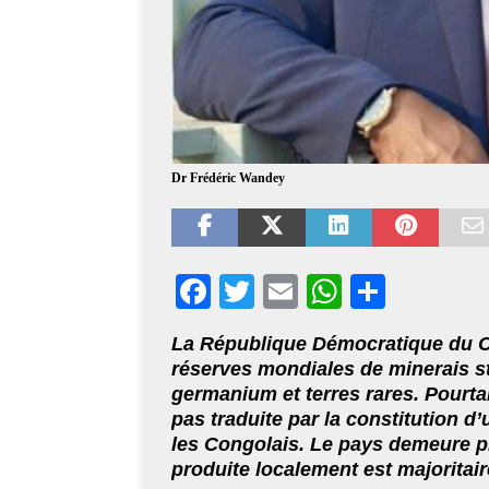
Dr Frédéric Wandey
F
T
E
W
S
ac
wi
m
h
h
La République Démocratique du C
eb
tt
ai
at
ar
réserves mondiales de minerais str
oo
er
l
s
e
germanium et terres rares. Pourta
pas traduite par la constitution d
k
A
les Congolais. Le pays demeure pr
p
produite localement est majoritai