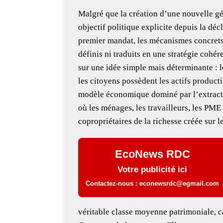
p
Malgré que la création d’une nouvelle gé
objectif politique explicite depuis la dé
premier mandat, les mécanismes concrets 
définis ni traduits en une stratégie coh
sur une idée simple mais déterminante : 
les citoyens possèdent les actifs product
modèle économique dominé par l’extractio
où les ménages, les travailleurs, les PME 
copropriétaires de la richesse créée sur le
EcoNews RDC
Votre publicité ici
Contactez-nous : econewsrdc@egmail.com
véritable classe moyenne patrimoniale, 