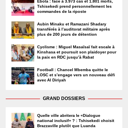
Ebola : face à 3.973 cas et 1.801 morts,
Tshisekedi prend personnellement les
commandes de la riposte
Aubin Minaku et Ramazani Shadary
transférés à l’auditorat militaire après
plus de 200 jours de détention
Cyclisme : Miguel Masaïsaï fait escale à
Kinshasa et poursuit son plaidoyer pour
la paix en RDC jusqu’à Rabat
Football : Chancel Mbemba quitte le
LOSC et s’engage vers un nouveau défi
avec Al Diriyah
GRAND DOSSIERS
Quelle ville abritera le «Dialogue
national inclusif» ? : Tshisekedi choisit
Brazzaville plutôt que Luanda