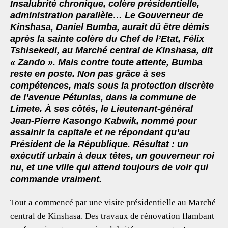
Insalubrité chronique, colère présidentielle,
eb
tt
ai
at
ar
administration parallèle… Le Gouverneur de
oo
er
l
s
e
Kinshasa, Daniel Bumba, aurait dû être démis
après la sainte colère du Chef de l’Etat, Félix
k
A
Tshisekedi, au Marché central de Kinshasa, dit
p
« Zando ». Mais contre toute attente, Bumba
p
reste en poste. Non pas grâce à ses
compétences, mais sous la protection discrète
de l’avenue Pétunias, dans la commune de
Limete. À ses côtés, le Lieutenant-général
Jean-Pierre Kasongo Kabwik, nommé pour
assainir la capitale et ne répondant qu’au
Président de la République. Résultat : un
exécutif urbain à deux têtes, un gouverneur roi
nu, et une ville qui attend toujours de voir qui
commande vraiment.
Tout a commencé par une visite présidentielle au Marché
central de Kinshasa. Des travaux de rénovation flambant