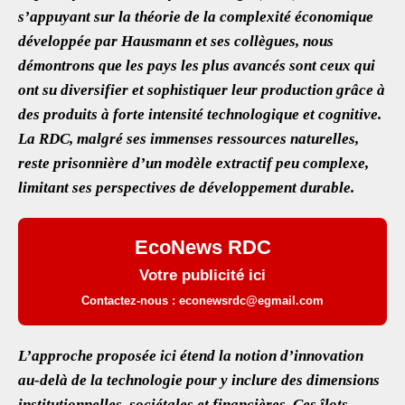
k
A
s’appuyant sur la théorie de la complexité économique
p
développée par Hausmann et ses collègues, nous
p
démontrons que les pays les plus avancés sont ceux qui
ont su diversifier et sophistiquer leur production grâce à
des produits à forte intensité technologique et cognitive.
La RDC, malgré ses immenses ressources naturelles,
reste prisonnière d’un modèle extractif peu complexe,
limitant ses perspectives de développement durable.
EcoNews RDC
Votre publicité ici
Contactez-nous : econewsrdc@egmail.com
L’approche proposée ici étend la notion d’innovation
au-delà de la technologie pour y inclure des dimensions
institutionnelles, sociétales et financières. Ces îlots