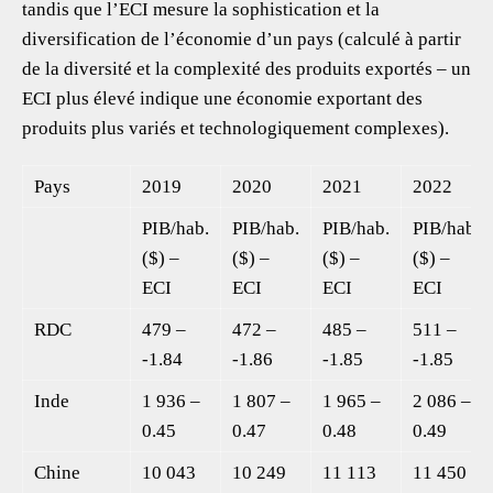
tandis que l’ECI mesure la sophistication et la
diversification de l’économie d’un pays (calculé à partir
de la diversité et la complexité des produits exportés – un
ECI plus élevé indique une économie exportant des
produits plus variés et technologiquement complexes).
Pays
2019
2020
2021
2022
PIB/hab.
PIB/hab.
PIB/hab.
PIB/hab.
($) –
($) –
($) –
($) –
ECI
ECI
ECI
ECI
RDC
479 –
472 –
485 –
511 –
-1.84
-1.86
-1.85
-1.85
Inde
1 936 –
1 807 –
1 965 –
2 086 –
0.45
0.47
0.48
0.49
Chine
10 043
10 249
11 113
11 450