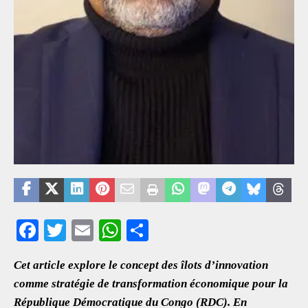
F
T
E
W
S
ac
wi
m
h
h
Cet article explore le concept des îlots d’innovation
eb
tt
ai
at
ar
comme stratégie de transformation économique pour la
oo
er
l
s
e
République Démocratique du Congo (RDC). En