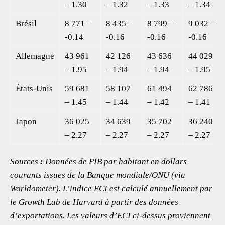
– 1.30
– 1.32
– 1.33
– 1.34
Brésil
8 771 –
8 435 –
8 799 –
9 032 –
-0.14
-0.16
-0.16
-0.16
Allemagne
43 961
42 126
43 636
44 029
– 1.95
– 1.94
– 1.94
– 1.95
États-Unis
59 681
58 107
61 494
62 786
– 1.45
– 1.44
– 1.42
– 1.41
Japon
36 025
34 639
35 702
36 240
– 2.27
– 2.27
– 2.27
– 2.27
Sources
:
Données de PIB par habitant en dollars
courants issues de la Banque mondiale/ONU (via
Worldometer). L’indice ECI est calculé annuellement par
le Growth Lab de Harvard à partir des données
d’exportations. Les valeurs d’ECI ci-dessus proviennent