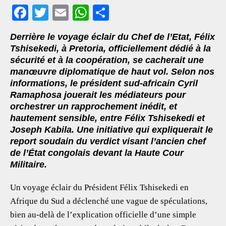
F
T
E
W
S
ac
wi
m
h
h
Derrière le voyage éclair du Chef de l’Etat, Félix
eb
tt
ai
at
ar
Tshisekedi, à Pretoria, officiellement dédié à la
oo
er
l
s
e
sécurité et à la coopération, se cacherait une
manœuvre diplomatique de haut vol. Selon nos
k
A
informations, le président sud-africain Cyril
p
Ramaphosa jouerait les médiateurs pour
p
orchestrer un rapprochement inédit, et
hautement sensible, entre Félix Tshisekedi et
Joseph Kabila. Une initiative qui expliquerait le
report soudain du verdict visant l’ancien chef
de l’État congolais devant la Haute Cour
Militaire.
Un voyage éclair du Président Félix Tshisekedi en
Afrique du Sud a déclenché une vague de spéculations,
bien au-delà de l’explication officielle d’une simple