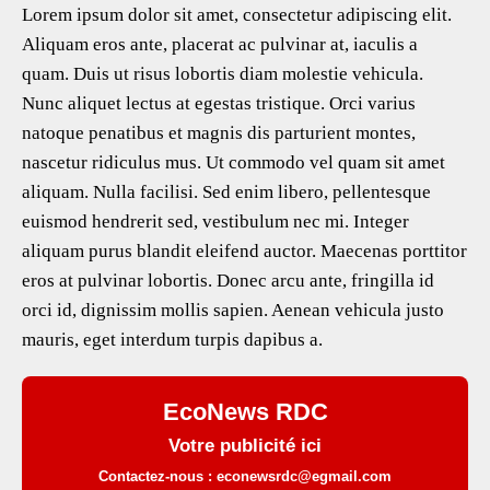
Lorem ipsum dolor sit amet, consectetur adipiscing elit.
eb
tt
ai
at
ar
Aliquam eros ante, placerat ac pulvinar at, iaculis a
oo
er
l
s
e
quam. Duis ut risus lobortis diam molestie vehicula.
k
A
Nunc aliquet lectus at egestas tristique. Orci varius
p
natoque penatibus et magnis dis parturient montes,
p
nascetur ridiculus mus. Ut commodo vel quam sit amet
aliquam. Nulla facilisi. Sed enim libero, pellentesque
euismod hendrerit sed, vestibulum nec mi. Integer
aliquam purus blandit eleifend auctor. Maecenas porttitor
eros at pulvinar lobortis. Donec arcu ante, fringilla id
orci id, dignissim mollis sapien. Aenean vehicula justo
mauris, eget interdum turpis dapibus a.
EcoNews RDC
Votre publicité ici
Contactez-nous : econewsrdc@egmail.com