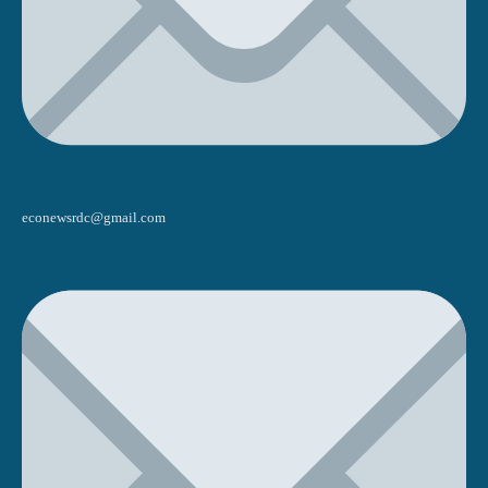
econewsrdc@gmail.com