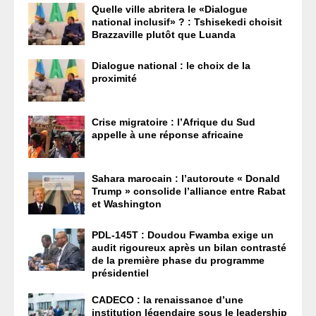
Quelle ville abritera le «Dialogue
national inclusif» ? : Tshisekedi choisit
Brazzaville plutôt que Luanda
Dialogue national : le choix de la
proximité
Crise migratoire : l’Afrique du Sud
appelle à une réponse africaine
Sahara marocain : l’autoroute « Donald
Trump » consolide l’alliance entre Rabat
et Washington
PDL-145T : Doudou Fwamba exige un
audit rigoureux après un bilan contrasté
de la première phase du programme
présidentiel
CADECO : la renaissance d’une
institution légendaire sous le leadership