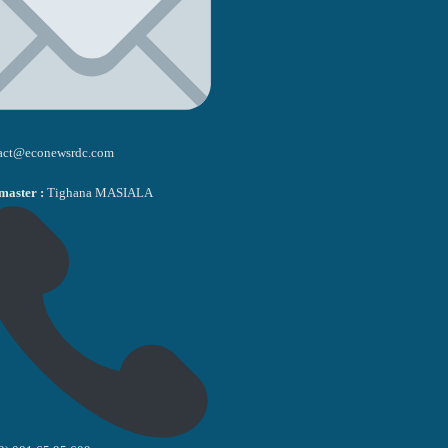
act@econewsrdc.com
aster :
Tighana MASIALA