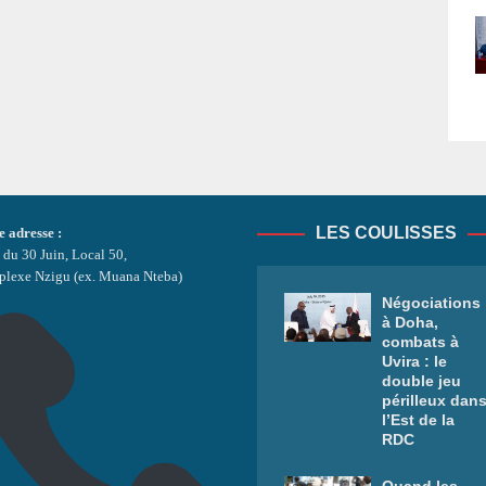
LES COULISSES
e adresse :
 du 30 Juin, Local 50,
lexe Nzigu (ex. Muana Nteba)
Négociations
à Doha,
combats à
Uvira : le
double jeu
périlleux dan
l’Est de la
RDC
Quand les