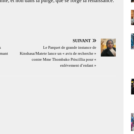
nité, et non dans la purge, que se forge la renaissance.
SUIVANT
s
Le Parquet de grande instance de
rnant
Kinshasa/Matete lance un « avis de recherche »
contre Mme Thombako Priscillia pour «
enlèvement d’enfant »