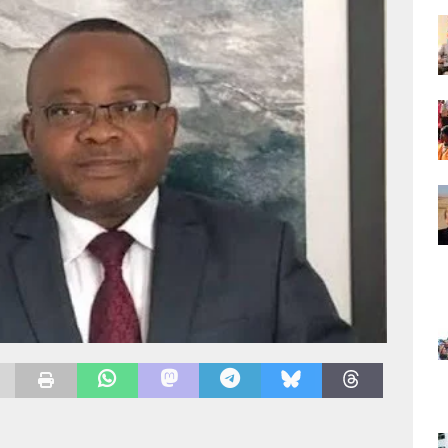
national : le choix de la proximité
EDITORIALE
ratoire : l’Afrique du Sud appelle à une réponse africaine
AFRIQUE
rocain : l’autoroute « Donald Trump » consolide l’alliance entre Rabat et
ATIONAL
 : Doudou Fwamba exige un audit rigoureux après un bilan contrasté de la
mme présidentiel
FIL D'ACTUALITE