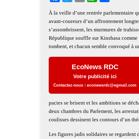
ac
wi
m
h
h
À la veille d’une rentrée parlementaire q
eb
tt
ai
at
ar
avant-coureurs d’un affrontement longtem
oo
er
l
s
e
s’assombrissent, les murmures de trahison 
k
A
République souffle sur Kinshasa comme u
p
tombent, et chacun semble convoqué à un 
p
EcoNews RDC
Votre publicité ici
Contactez-nous : econewsrdc@egmail.com
pactes se brisent et les ambitions se déch
deux chambres du Parlement, les arrestati
coulisses dessinent les contours d’un thé
Les figures jadis solidaires se regardent