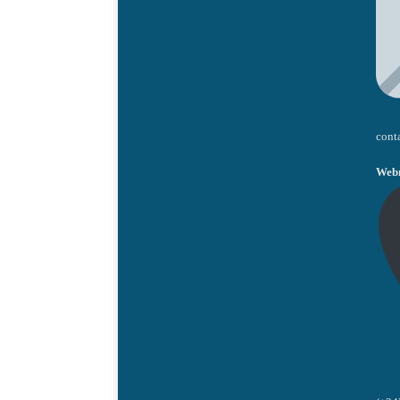
cont
Webm