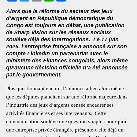
ac
wi
m
h
h
Alors que la réforme du secteur des jeux
eb
tt
ai
at
ar
d’argent en République démocratique du
oo
er
l
s
e
Congo est toujours en débat, une publication
de Sharp Vision sur les réseaux sociaux
k
A
soulève déjà des interrogations. Le 17 juin
p
2026, l’entreprise française a annoncé sur son
p
compte LinkedIn un partenariat avec le
ministère des Finances congolais, alors même
qu’aucune décision officielle n’a été annoncée
par le gouvernement.
Plus questionnant encore, l’annonce a lieu alors même
que les députés planchent sur une réforme majeure dans
l’industrie des jeux d’argents censée encadrer ses
activités financières et ses intervenants. Cette
communication soulève une question simple : pourquoi
une entreprise privée étrangère présente-t-elle déjà un