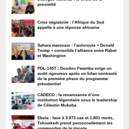
proximité
Crise migratoire : l’Afrique du Sud
appelle à une réponse africaine
Sahara marocain : l’autoroute « Donald
Trump » consolide l’alliance entre Rabat
et Washington
PDL-145T : Doudou Fwamba exige un
audit rigoureux après un bilan contrasté
de la première phase du programme
présidentiel
CADECO : la renaissance d’une
institution légendaire sous le leadership
de Célestin Mukeba
Ebola : face à 3.973 cas et 1.801 morts,
Tshisekedi prend personnellement les
commandes de la riposte