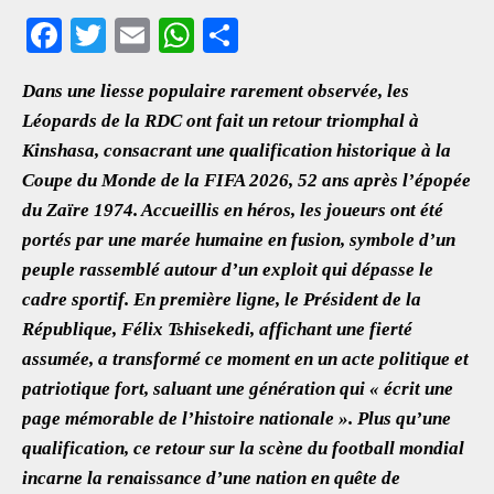
F
T
E
W
S
ac
wi
m
h
h
Dans une liesse populaire rarement observée, les
eb
tt
ai
at
ar
Léopards de la RDC ont fait un retour triomphal à
oo
er
l
s
e
Kinshasa, consacrant une qualification historique à la
k
A
Coupe du Monde de la FIFA 2026, 52 ans après l’épopée
p
du Zaïre 1974. Accueillis en héros, les joueurs ont été
p
portés par une marée humaine en fusion, symbole d’un
peuple rassemblé autour d’un exploit qui dépasse le
cadre sportif. En première ligne, le Président de la
République, Félix Tshisekedi, affichant une fierté
assumée, a transformé ce moment en un acte politique et
patriotique fort, saluant une génération qui « écrit une
page mémorable de l’histoire nationale ». Plus qu’une
qualification, ce retour sur la scène du football mondial
incarne la renaissance d’une nation en quête de