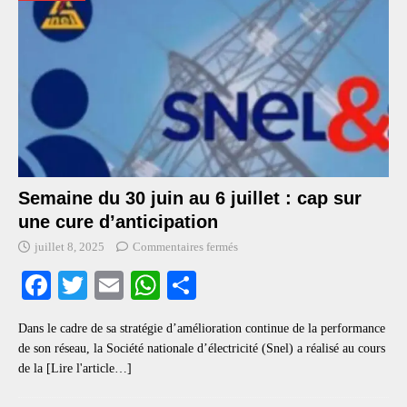
Semaine du 30 juin au 6 juillet : cap sur
une cure d’anticipation
juillet 8, 2025
Commentaires fermés
Fa
T
E
W
S
ce
wi
m
ha
ha
Dans le cadre de sa stratégie d’amélioration continue de la performance
bo
tte
ail
ts
re
de son réseau, la Société nationale d’électricité (Snel) a réalisé au cours
ok
r
A
de la
[Lire l'article…]
pp