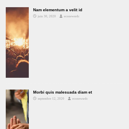
Nam elementum a velit id
juin 30, 2020
econewsrdc
Morbi quis malesuada diam et
septembre 12, 2020
econewsrdc