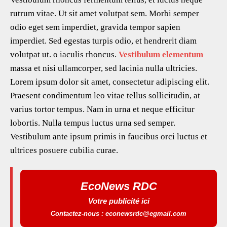
eb
tt
ai
at
ar
rutrum vitae. Ut sit amet volutpat sem. Morbi semper
oo
er
l
s
e
odio eget sem imperdiet, gravida tempor sapien
k
A
imperdiet. Sed egestas turpis odio, et hendrerit diam
p
volutpat ut. o iaculis rhoncus.
Vestibulum elementum
p
massa et nisi ullamcorper, sed lacinia nulla ultricies.
Lorem ipsum dolor sit amet, consectetur adipiscing elit.
Praesent condimentum leo vitae tellus sollicitudin, at
varius tortor tempus. Nam in urna et neque efficitur
lobortis. Nulla tempus luctus urna sed semper.
Vestibulum ante ipsum primis in faucibus orci luctus et
ultrices posuere cubilia curae.
EcoNews RDC
Votre publicité ici
Contactez-nous : econewsrdc@egmail.com