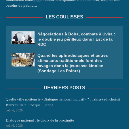
besoins du public,...
LES COULISSES
Négociations à Doha, combats à Uvira :
le double jeu périlleux dans l’Est de la
RDC
Quand les aphrodisiaques et autres
stimulants traditionnels font des
ravages dans la jeunesse kinoise
(Sondage Les Points)
DERNIERS POSTS
Quelle ville abritera le «Dialogue national inclusif» ? : Tshisekedi choisit
Brazzaville plutôt que Luanda
août 6, 2026
Dialogue national : le choix de la proximité
août 6, 2026