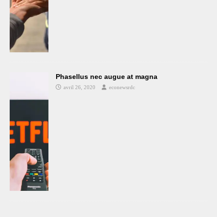
Phasellus nec augue at magna
avril 26, 2020
econewsrdc