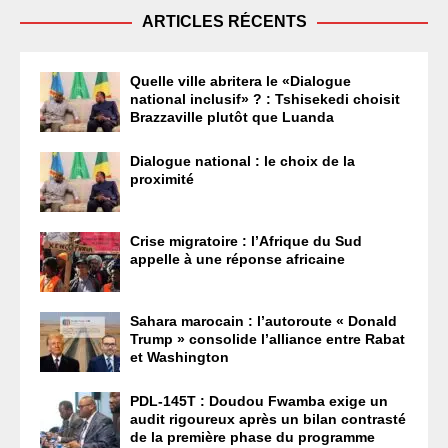
ARTICLES RÉCENTS
Quelle ville abritera le «Dialogue
national inclusif» ? : Tshisekedi choisit
Brazzaville plutôt que Luanda
Dialogue national : le choix de la
proximité
Crise migratoire : l’Afrique du Sud
appelle à une réponse africaine
Sahara marocain : l’autoroute « Donald
Trump » consolide l’alliance entre Rabat
et Washington
PDL-145T : Doudou Fwamba exige un
audit rigoureux après un bilan contrasté
de la première phase du programme