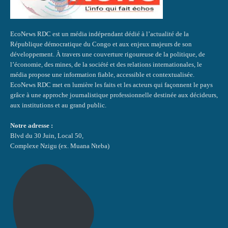
EcoNews RDC est un média indépendant dédié à l’actualité de la
République démocratique du Congo et aux enjeux majeurs de son
développement. À travers une couverture rigoureuse de la politique, de
l’économie, des mines, de la société et des relations internationales, le
média propose une information fiable, accessible et contextualisée.
EcoNews RDC met en lumière les faits et les acteurs qui façonnent le pays
grâce à une approche journalistique professionnelle destinée aux décideurs,
aux institutions et au grand public.
Notre adresse :
Blvd du 30 Juin, Local 50,
Complexe Nzigu (ex. Muana Nteba)