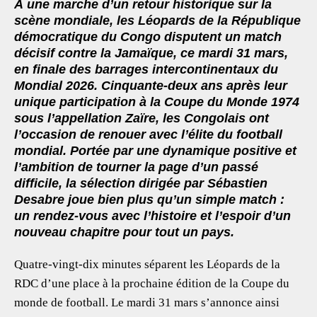
À une marche d’un retour historique sur la
eb
tt
ai
at
ar
scène mondiale, les Léopards de la République
oo
er
l
s
e
démocratique du Congo disputent un match
décisif contre la Jamaïque, ce mardi 31 mars,
k
A
en finale des barrages intercontinentaux du
p
Mondial 2026. Cinquante-deux ans après leur
p
unique participation à la Coupe du Monde 1974
sous l’appellation Zaïre, les Congolais ont
l’occasion de renouer avec l’élite du football
mondial. Portée par une dynamique positive et
l’ambition de tourner la page d’un passé
difficile, la sélection dirigée par Sébastien
Desabre joue bien plus qu’un simple match :
un rendez-vous avec l’histoire et l’espoir d’un
nouveau chapitre pour tout un pays.
Quatre-vingt-dix minutes séparent les Léopards de la
RDC d’une place à la prochaine édition de la Coupe du
monde de football. Le mardi 31 mars s’annonce ainsi