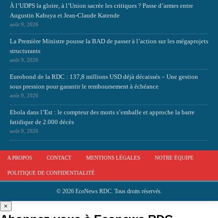
À l’UDPS la gloire, à l’Union sacrée les critiques ? Passe d’armes entre
Augustin Kabuya et Jean-Claude Katende
août 9, 2026
La Première Ministre pousse la BAD de passer à l’action sur les mégaprojets
structurants
août 9, 2026
Eurobond de la RDC : 137,8 millions USD déjà décaissés – Une gestion
sous pression pour garantir le remboursement à échéance
août 9, 2026
Ebola dans l’Est : le compteur des morts s’emballe et approche la barre
fatidique de 2.000 décès
août 9, 2026
A PROPOS
CONTACT
MENTIONS LÉGALES
NOTRE ÉQUIPE
POLITIQUE DE CONFIDENTIALITÉ
© 2026 EcoNews RDC. Tous droits réservés.
×