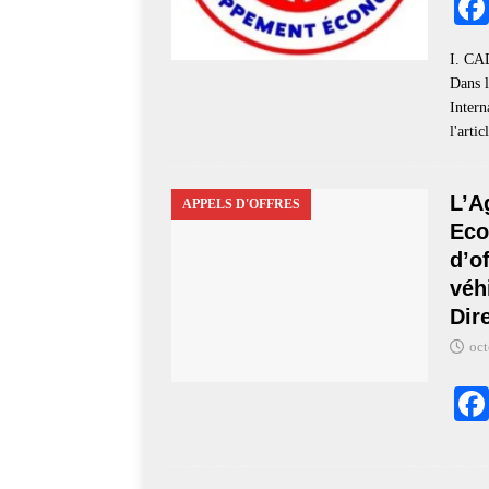
I. C
Dans 
Intern
l'arti
L’A
APPELS D'OFFRES
Eco
d’o
véh
Dir
oct