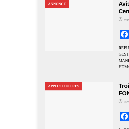
Avi
ANNONCE
Cen
sep
REPU
GEST
MANI
HDM/
Tro
APPELS D'OFFRES
FO
no