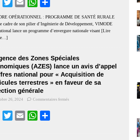
Fa
T
E
W
S
ce
wi
m
ha
ha
ADRE OPÉRATIONNEL : PROGRAMME DE SANTÉ RURALE
bo
tte
ail
ts
re
le cadre de son pilier d’Ingénierie de Développement, VIMODE
ok
r
A
ational lance un programme d’envergure nationale visant
[Lire
cle…]
pp
gence des Zones Spéciales
nomiques (AZES) lance un avis d’appel
ffres national pour « Acquisition de
icules terrestres » en faveur de sa
ection générale
obre 26, 2024
Commentaires fermés
Fa
T
E
W
S
ce
wi
m
ha
ha
bo
tte
ail
ts
re