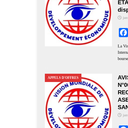
ÉTA
dis
jan
​La V
Intern
bourse
AVI
APPELS D'OFFRES
N°0
RE
AS
SA
jan