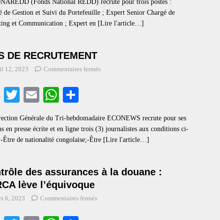
NAREDD (Fonds National REDD) recrute pour trois postes :
bo
tte
ail
ts
re
 de Gestion et Suivi du Portefeuille ; Expert Senior Chargé de
ok
r
A
ting et Communication ; Expert en
[Lire l'article…]
pp
IS DE RECRUTEMENT
il 12, 2023
Commentaires fermés
Fa
T
E
W
S
ce
wi
m
ha
ha
rection Générale du Tri-hebdomadaire ECONEWS recrute pour ses
bo
tte
ail
ts
re
ns en presse écrite et en ligne trois (3) journalistes aux conditions ci-
ok
r
A
:-Être de nationalité congolaise;-Être
[Lire l'article…]
pp
trôle des assurances à la douane :
RCA lève l’équivoque
s 6, 2023
Commentaires fermés