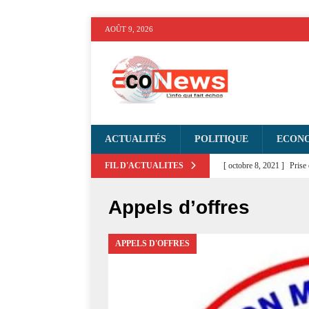
AOÛT 9, 2026
ACTUALITÉS
POLITIQUE
ECON
FIL D'ACTUALITES
[ octobre 8, 2021 ]
Prise
D'ACTUALITE
Appels d’offres
[ septembre 27, 2021 ]
C
[ septembre 6, 2021 ]
Dos
APPELS D'OFFRES
Bemba : dommages-intérêt
[ août 6, 2026 ]
Quelle vi
plutôt que Luanda
PO