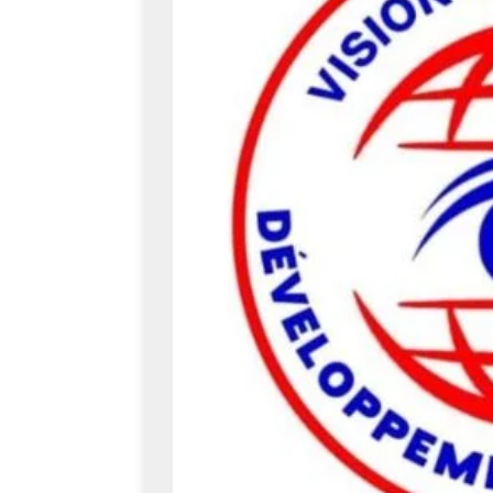
[ août 6, 2026 ]
Dialogue 
[ août 6, 2026 ]
Crise mig
[ août 6, 2026 ]
Sahara ma
Washington
INTERN
[ août 6, 2026 ]
PDL-145T
première phase du progra