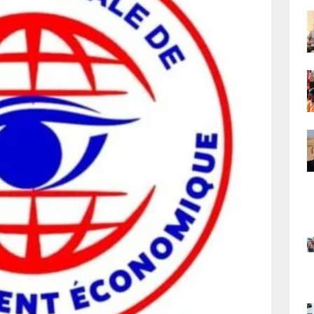
national : le choix de la proximité
EDITORIALE
ratoire : l’Afrique du Sud appelle à une réponse africaine
AFRIQUE
rocain : l’autoroute « Donald Trump » consolide l’alliance entre Rabat et
ATIONAL
 : Doudou Fwamba exige un audit rigoureux après un bilan contrasté de la
mme présidentiel
FIL D'ACTUALITE