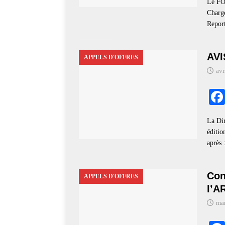
Le FO
Chargé
Repor
AV
APPELS D'OFFRES
avr
La Di
éditio
après 
Con
APPELS D'OFFRES
l’A
mar