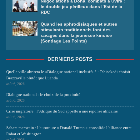
Négociations à Doha, combats à Uvira :
le double jeu périlleux dans l’Est de la
RDC
Quand les aphrodisiaques et autres
stimulants traditionnels font des
ravages dans la jeunesse kinoise
(Sondage Les Points)
DERNIERS POSTS
Quelle ville abritera le «Dialogue national inclusif» ? : Tshisekedi choisit
Brazzaville plutôt que Luanda
août 6, 2026
Dialogue national : le choix de la proximité
août 6, 2026
Crise migratoire : l’Afrique du Sud appelle à une réponse africaine
août 6, 2026
Sahara marocain : l’autoroute « Donald Trump » consolide l’alliance entre
Rabat et Washington
août 6, 2026