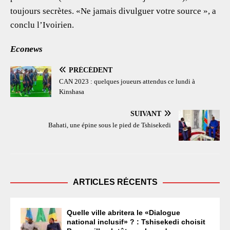
toujours secrètes. «Ne jamais divulguer votre source », a
conclu l’Ivoirien.
Econews
PRÉCÉDENT
CAN 2023 : quelques joueurs attendus ce lundi à
Kinshasa
SUIVANT
Bahati, une épine sous le pied de Tshisekedi
ARTICLES RÉCENTS
Quelle ville abritera le «Dialogue
national inclusif» ? : Tshisekedi choisit