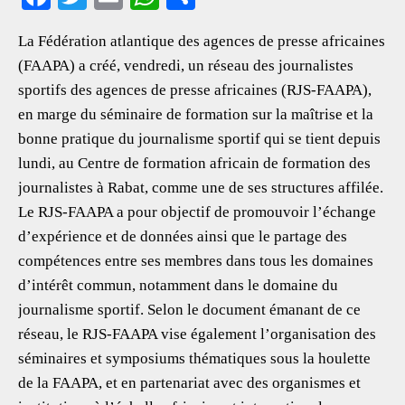
ac
wi
m
h
h
La Fédération atlantique des agences de presse africaines
eb
tt
ai
at
ar
(FAAPA) a créé, vendredi, un réseau des journalistes
oo
er
l
s
e
sportifs des agences de presse africaines (RJS-FAAPA),
k
A
en marge du séminaire de formation sur la maîtrise et la
p
bonne pratique du journalisme sportif qui se tient depuis
p
lundi, au Centre de formation africain de formation des
journalistes à Rabat, comme une de ses structures affilée.
Le RJS-FAAPA a pour objectif de promouvoir l’échange
d’expérience et de données ainsi que le partage des
compétences entre ses membres dans tous les domaines
d’intérêt commun, notamment dans le domaine du
journalisme sportif. Selon le document émanant de ce
réseau, le RJS-FAAPA vise également l’organisation des
séminaires et symposiums thématiques sous la houlette
de la FAAPA, et en partenariat avec des organismes et