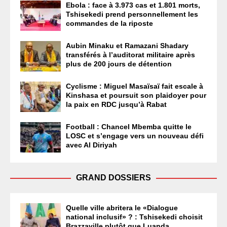
Ebola : face à 3.973 cas et 1.801 morts,
Tshisekedi prend personnellement les
commandes de la riposte
Aubin Minaku et Ramazani Shadary
transférés à l’auditorat militaire après
plus de 200 jours de détention
Cyclisme : Miguel Masaïsaï fait escale à
Kinshasa et poursuit son plaidoyer pour
la paix en RDC jusqu’à Rabat
Football : Chancel Mbemba quitte le
LOSC et s’engage vers un nouveau défi
avec Al Diriyah
GRAND DOSSIERS
Quelle ville abritera le «Dialogue
national inclusif» ? : Tshisekedi choisit
Brazzaville plutôt que Luanda