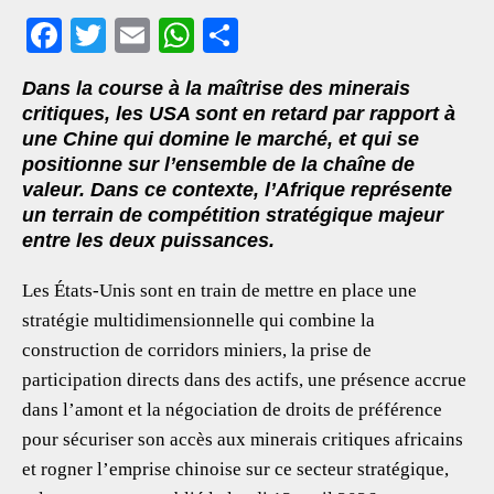
F
T
E
W
S
ac
wi
m
h
h
Dans la course à la maîtrise des minerais
eb
tt
ai
at
ar
critiques, les USA sont en retard par rapport à
oo
er
l
s
e
une Chine qui domine le marché, et qui se
positionne sur l’ensemble de la chaîne de
k
A
valeur. Dans ce contexte, l’Afrique représente
p
un terrain de compétition stratégique majeur
p
entre les deux puissances.
Les États-Unis sont en train de mettre en place une
stratégie multidimensionnelle qui combine la
construction de corridors miniers, la prise de
participation directs dans des actifs, une présence accrue
dans l’amont et la négociation de droits de préférence
pour sécuriser son accès aux minerais critiques africains
et rogner l’emprise chinoise sur ce secteur stratégique,