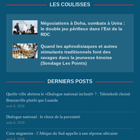
LES COULISSES
Négociations à Doha, combats à Uvira :
le double jeu périlleux dans l’Est de la
RDC
Quand les aphrodisiaques et autres
stimulants traditionnels font des
ravages dans la jeunesse kinoise
(Sondage Les Points)
DERNIERS POSTS
Quelle ville abritera le «Dialogue national inclusif» ? : Tshisekedi choisit
Brazzaville plutôt que Luanda
août 6, 2026
Dialogue national : le choix de la proximité
août 6, 2026
Crise migratoire : l’Afrique du Sud appelle à une réponse africaine
août 6, 2026