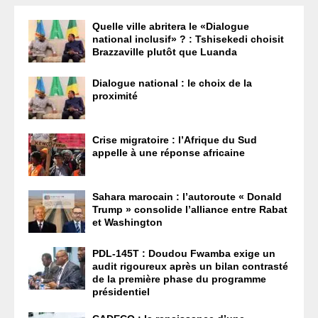
Quelle ville abritera le «Dialogue
national inclusif» ? : Tshisekedi choisit
Brazzaville plutôt que Luanda
Dialogue national : le choix de la
proximité
Crise migratoire : l’Afrique du Sud
appelle à une réponse africaine
Sahara marocain : l’autoroute « Donald
Trump » consolide l’alliance entre Rabat
et Washington
PDL-145T : Doudou Fwamba exige un
audit rigoureux après un bilan contrasté
de la première phase du programme
présidentiel