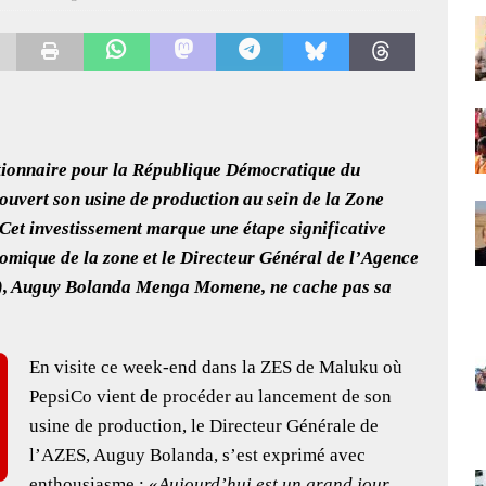
national : le choix de la proximité
EDITORIALE
ratoire : l’Afrique du Sud appelle à une réponse africaine
AFRIQUE
rocain : l’autoroute « Donald Trump » consolide l’alliance entre Rabat et
ATIONAL
tionnaire pour la République Démocratique du
 : Doudou Fwamba exige un audit rigoureux après un bilan contrasté de la
ouvert son usine de production au sein de la Zone
mme présidentiel
FIL D'ACTUALITE
et investissement marque une étape significative
omique de la zone et le Directeur Général de l’Agence
), Auguy Bolanda Menga Momene, ne cache pas sa
En visite ce week-end dans la ZES de Maluku où
PepsiCo vient de procéder au lancement de son
usine de production, le Directeur Générale de
l’AZES, Auguy Bolanda, s’est exprimé avec
enthousiasme : «
Aujourd’hui est un grand jour