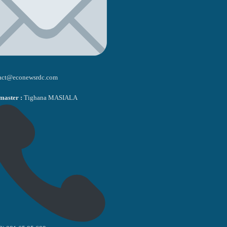
act@econewsrdc.com
aster :
Tighana MASIALA