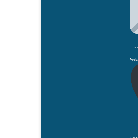
cont
Webm