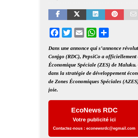
[ août 6, 2026 ]
Dialogue 
[ août 6, 2026 ]
Crise mig
F
T
E
W
S
[ août 6, 2026 ]
Sahara ma
ac
wi
m
h
h
Washington
INTERN
Dans une annonce qui s’annonce révolu
eb
tt
ai
at
ar
[ août 6, 2026 ]
PDL-145T
Conjgo (RDC), PepsiCo a officiellement 
oo
er
l
s
e
première phase du progra
Économique Spéciale (ZES) de Maluku. C
k
A
dans la stratégie de développement écon
p
de Zones Économiques Spéciales (AZES
p
joie.
EcoNews RDC
Votre publicité ici
Contactez-nous : econewsrdc@egmail.com