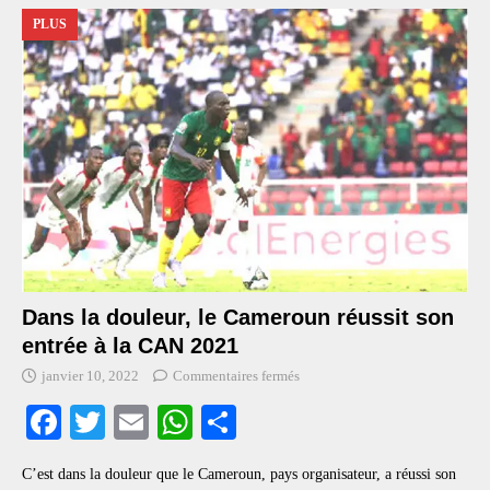
PLUS
Dans la douleur, le Cameroun réussit son
entrée à la CAN 2021
janvier 10, 2022
Commentaires fermés
Fa
T
E
W
S
ce
wi
m
ha
ha
C’est dans la douleur que le Cameroun, pays organisateur, a réussi son