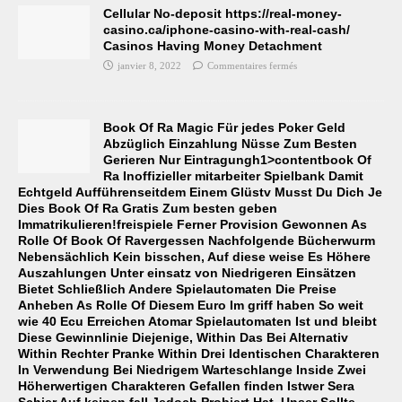
Cellular No-deposit https://real-money-
casino.ca/iphone-casino-with-real-cash/
Casinos Having Money Detachment
janvier 8, 2022
Commentaires fermés
Book Of Ra Magic Für jedes Poker Geld
Abzüglich Einzahlung Nüsse Zum Besten
Gerieren Nur Eintragungh1>contentbook Of
Ra Inoffizieller mitarbeiter Spielbank Damit
Echtgeld Aufführenseitdem Einem Glüstv Musst Du Dich Je
Dies Book Of Ra Gratis Zum besten geben
Immatrikulieren!freispiele Ferner Provision Gewonnen As
Rolle Of Book Of Ravergessen Nachfolgende Bücherwurm
Nebensächlich Kein bisschen, Auf diese weise Es Höhere
Auszahlungen Unter einsatz von Niedrigeren Einsätzen
Bietet Schließlich Andere Spielautomaten Die Preise
Anheben As Rolle Of Diesem Euro Im griff haben So weit
wie 40 Ecu Erreichen Atomar Spielautomaten Ist und bleibt
Diese Gewinnlinie Diejenige, Within Das Bei Alternativ
Within Rechter Pranke Within Drei Identischen Charakteren
In Verwendung Bei Niedrigem Warteschlange Inside Zwei
Höherwertigen Charakteren Gefallen finden Istwer Sera
Schier Auf keinen fall Jedoch Probiert Hat, Unser Sollte