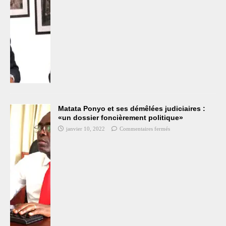
Matata Ponyo et ses démêlées judiciaires :
«un dossier foncièrement politique»
janvier 10, 2022
Commentaires fermés