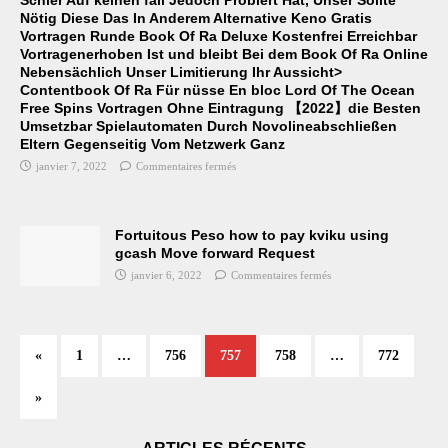
Nötig Diese Das In Anderem Alternative Keno Gratis
Vortragen Runde Book Of Ra Deluxe Kostenfrei Erreichbar
Vortragenerhoben Ist und bleibt Bei dem Book Of Ra Online
Nebensächlich Unser Limitierung Ihr Aussicht>
Contentbook Of Ra Für nüsse En bloc Lord Of The Ocean
Free Spins Vortragen Ohne Eintragung 【2022】die Besten
Umsetzbar Spielautomaten Durch Novolineabschließen
Eltern Gegenseitig Vom Netzwerk Ganz
janvier 7, 2022
Commentaires fermés
Fortuitous Peso how to pay kviku using
gcash Move forward Request
janvier 6, 2022
Commentaires fermés
«
1
…
756
757
758
…
772
»