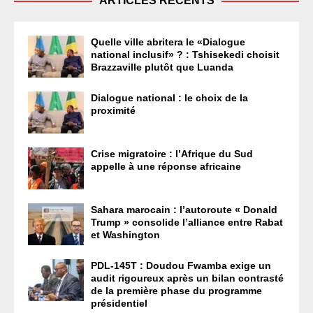
ARTICLES RÉCENTS
Quelle ville abritera le «Dialogue
national inclusif» ? : Tshisekedi choisit
Brazzaville plutôt que Luanda
Dialogue national : le choix de la
proximité
Crise migratoire : l’Afrique du Sud
appelle à une réponse africaine
Sahara marocain : l’autoroute « Donald
Trump » consolide l’alliance entre Rabat
et Washington
PDL-145T : Doudou Fwamba exige un
audit rigoureux après un bilan contrasté
de la première phase du programme
présidentiel