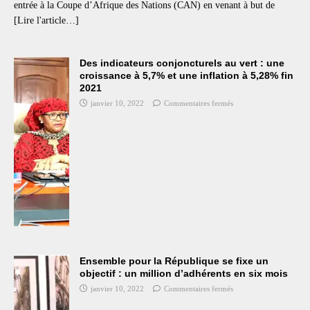
bo
tte
ail
ts
re
entrée à la Coupe d’Afrique des Nations (CAN) en venant à but de
ok
r
A
[Lire l'article…]
pp
Des indicateurs conjoncturels au vert : une
croissance à 5,7% et une inflation à 5,28% fin
2021
janvier 10, 2022
Commentaires fermés
Ensemble pour la République se fixe un
objectif : un million d’adhérents en six mois
janvier 10, 2022
Commentaires fermés