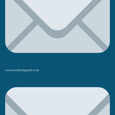
econewsrdc@gmail.com