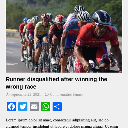
Runner disqualified after winning the
wrong race
septembre 22, 2021
Commentaires fermés
Fa
T
E
W
S
ce
wi
m
ha
ha
Lorem ipsum dolor sit amet, consectetur adipisicing elit, sed do
bo
tte
ail
ts
re
eiusmod tempor incididunt ut labore et dolore magna aliqua. Ut enim