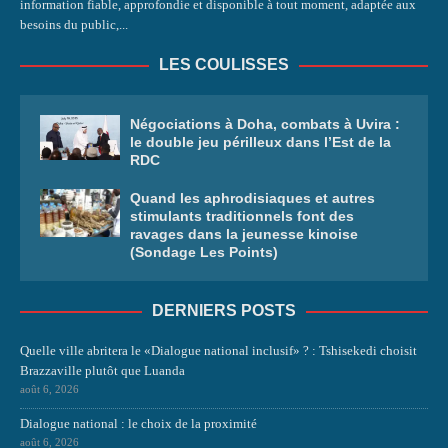
information fiable, approfondie et disponible à tout moment, adaptée aux
besoins du public,...
LES COULISSES
Négociations à Doha, combats à Uvira :
le double jeu périlleux dans l’Est de la
RDC
Quand les aphrodisiaques et autres
stimulants traditionnels font des
ravages dans la jeunesse kinoise
(Sondage Les Points)
DERNIERS POSTS
Quelle ville abritera le «Dialogue national inclusif» ? : Tshisekedi choisit
Brazzaville plutôt que Luanda
août 6, 2026
Dialogue national : le choix de la proximité
août 6, 2026