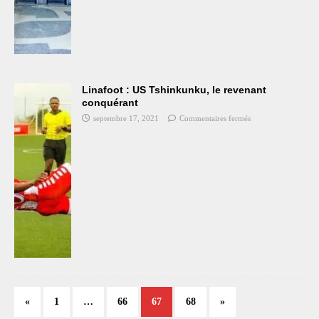
Linafoot : US Tshinkunku, le revenant
conquérant
septembre 17, 2021
Commentaires fermés
«
1
…
66
67
68
»