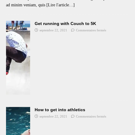
ok
r
A
ad minim veniam, quis
[Lire l'article…]
pp
Get running with Couch to 5K
septembre 22, 2021
Commentaires fermés
How to get into athletics
septembre 22, 2021
Commentaires fermés