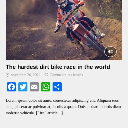
The hardest dirt bike race in the world
novembre 20, 2021
Commentaires fermés
Fa
T
E
W
S
ce
wi
m
ha
ha
Lorem ipsum dolor sit amet, consectetur adipiscing elit. Aliquam eros
bo
tte
ail
ts
re
ante, placerat ac pulvinar at, iaculis a quam. Duis ut risus lobortis diam
ok
r
A
molestie vehicula.
[Lire l'article…]
pp