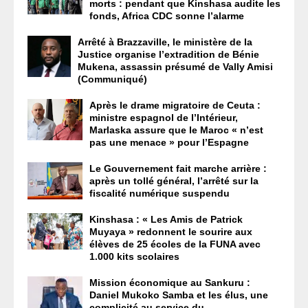
morts : pendant que Kinshasa audite les
fonds, Africa CDC sonne l’alarme
Arrêté à Brazzaville, le ministère de la
Justice organise l’extradition de Bénie
Mukena, assassin présumé de Vally Amisi
(Communiqué)
Après le drame migratoire de Ceuta :
ministre espagnol de l’Intérieur,
Marlaska assure que le Maroc « n’est
pas une menace » pour l’Espagne
Le Gouvernement fait marche arrière :
après un tollé général, l’arrêté sur la
fiscalité numérique suspendu
Kinshasa : « Les Amis de Patrick
Muyaya » redonnent le sourire aux
élèves de 25 écoles de la FUNA avec
1.000 kits scolaires
Mission économique au Sankuru :
Daniel Mukoko Samba et les élus, une
complicité au service du