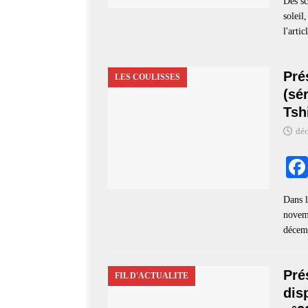
Des sc
soleil
l'arti
Pré
LES COULISSES
(sé
Tsh
déc
Dans l
novemb
déce
Pré
FIL D'ACTUALITE
dis