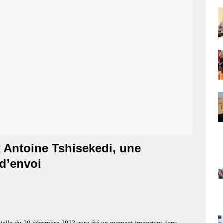
national : le choix de la proximité
EDITORIALE
ratoire : l’Afrique du Sud appelle à une réponse africaine
AFRIQUE
rocain : l’autoroute « Donald Trump » consolide l’alliance entre Rabat et
ATIONAL
 : Doudou Fwamba exige un audit rigoureux après un bilan contrasté de la
mme présidentiel
FIL D'ACTUALITE
ix Antoine Tshisekedi, une
d’envoi