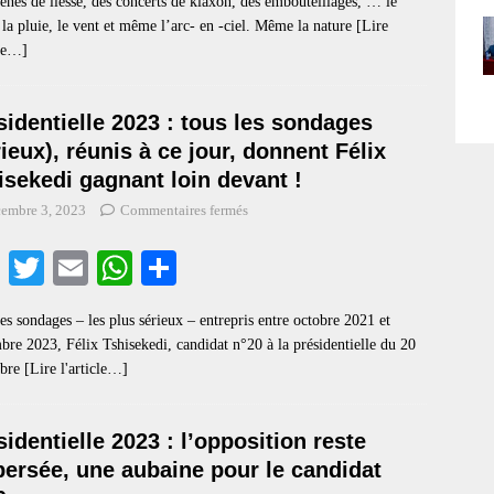
ènes de liesse, des concerts de klaxon, des embouteillages, … le
bo
tte
ail
ts
re
, la pluie, le vent et même l’arc- en -ciel. Même la nature
[Lire
ok
r
A
cle…]
pp
sidentielle 2023 : tous les sondages
rieux), réunis à ce jour, donnent Félix
isekedi gagnant loin devant !
embre 3, 2023
Commentaires fermés
Fa
T
E
W
S
ce
wi
m
ha
ha
es sondages – les plus sérieux – entrepris entre octobre 2021 et
bo
tte
ail
ts
re
re 2023, Félix Tshisekedi, candidat n°20 à la présidentielle du 20
ok
r
A
mbre
[Lire l'article…]
pp
sidentielle 2023 : l’opposition reste
persée, une aubaine pour le candidat