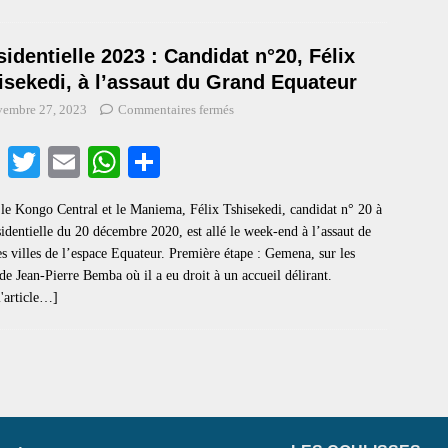
pp
sidentielle 2023 : Candidat n°20, Félix
isekedi, à l’assaut du Grand Equateur
vembre 27, 2023
Commentaires fermés
Fa
T
E
W
S
ce
wi
m
ha
ha
le Kongo Central et le Maniema, Félix Tshisekedi, candidat n° 20 à
bo
tte
ail
ts
re
sidentielle du 20 décembre 2020, est allé le week-end à l’assaut de
ok
r
A
s villes de l’espace Equateur. Première étape : Gemena, sur les
 de Jean-Pierre Bemba où il a eu droit à un accueil délirant.
pp
l'article…]