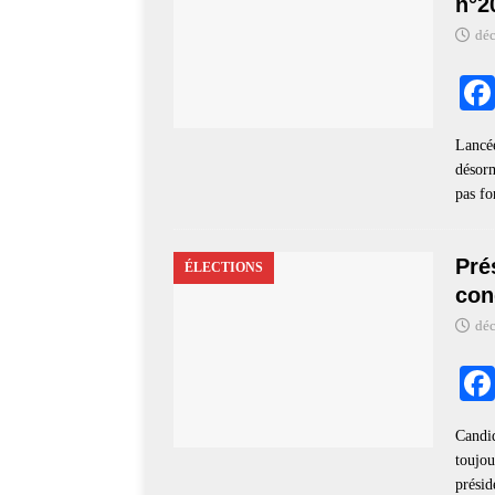
n°2
déc
Lancée
désorm
pas f
Pré
ÉLECTIONS
con
déc
Candid
toujou
présid