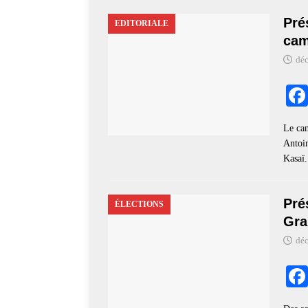
Pré
EDITORIALE
cam
dé
Le can
Antoin
Kasaï.
Pré
ÉLECTIONS
Gra
dé