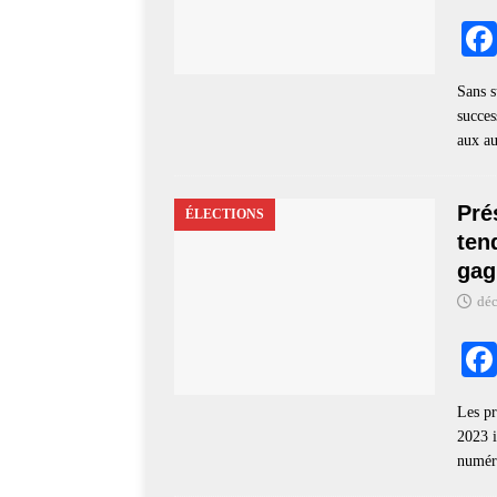
Sans s
succes
aux au
Pré
ÉLECTIONS
ten
gag
dé
Les pr
2023 i
numéro