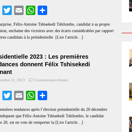
Fa
T
E
W
S
ce
wi
m
ha
ha
urprise, Félix-Antoine Tshisekedi Tshilombo, candidat à sa propre
bo
tte
ail
ts
re
sion, enchaine des victoires avec des écarts considérables par rapport
ok
r
A
tres candidats à la présidentielle.
[Lire l'article…]
pp
sidentielle 2023 : Les premières
dances donnent Félix Tshisekedi
nant
cembre 21, 2023
Commentaires fermés
Fa
T
E
W
S
ce
wi
m
ha
ha
emières tendances après l’élection présidentielle du 20 décembre
bo
tte
ail
ts
re
ndiquent que Félix-Antoine Tshisekedi Tshilombo, le candidat
ok
r
A
 20, est en voie de remporter la
[Lire l'article…]