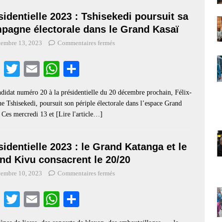
pp
sidentielle 2023 : Tshisekedi poursuit sa
pagne électorale dans le Grand Kasaï
cembre 13, 2023
Commentaires fermés
Fa
T
E
W
S
ce
wi
m
ha
ha
didat numéro 20 à la présidentielle du 20 décembre prochain, Félix-
bo
tte
ail
ts
re
e Tshisekedi, poursuit son périple électorale dans l’espace Grand
ok
r
A
 Ces mercredi 13 et
[Lire l'article…]
pp
sidentielle 2023 : le Grand Katanga et le
nd Kivu consacrent le 20/20
cembre 10, 2023
Commentaires fermés
Fa
T
E
W
S
ce
wi
m
ha
ha