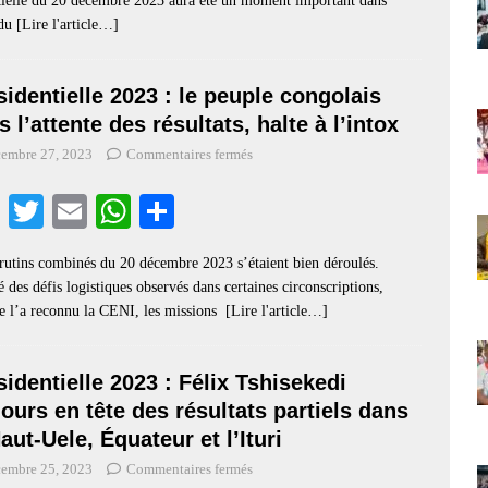
ntielle du 20 décembre 2023 aura été un moment important dans
 du
[Lire l'article…]
sidentielle 2023 : le peuple congolais
 l’attente des résultats, halte à l’intox
cembre 27, 2023
Commentaires fermés
Fa
T
E
W
S
ce
wi
m
ha
ha
rutins combinés du 20 décembre 2023 s’étaient bien déroulés.
bo
tte
ail
ts
re
 des défis logistiques observés dans certaines circonscriptions,
ok
r
A
 l’a reconnu la CENI, les missions
[Lire l'article…]
pp
sidentielle 2023 : Félix Tshisekedi
jours en tête des résultats partiels dans
aut-Uele, Équateur et l’Ituri
cembre 25, 2023
Commentaires fermés