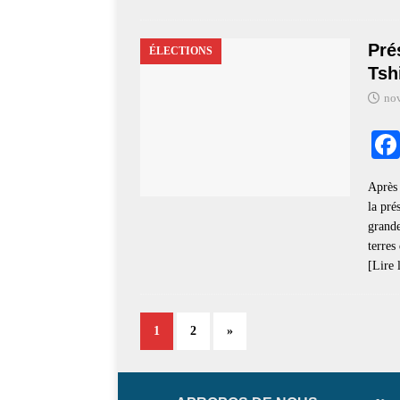
Pré
ÉLECTIONS
Tsh
no
Après 
la pré
grande
terres
[Lire 
1
2
»