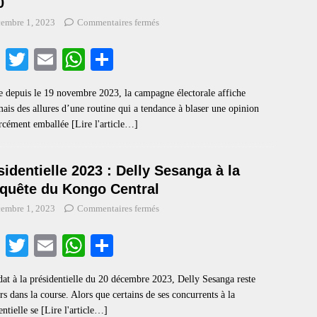
0
embre 1, 2023
Commentaires fermés
Fa
T
E
W
S
ce
wi
m
ha
ha
 depuis le 19 novembre 2023, la campagne électorale affiche
bo
tte
ail
ts
re
ais des allures d’une routine qui a tendance à blaser une opinion
ok
r
A
orcément emballée
[Lire l'article…]
pp
sidentielle 2023 : Delly Sesanga à la
quête du Kongo Central
embre 1, 2023
Commentaires fermés
Fa
T
E
W
S
ce
wi
m
ha
ha
at à la présidentielle du 20 décembre 2023, Delly Sesanga reste
bo
tte
ail
ts
re
rs dans la course. Alors que certains de ses concurrents à la
ok
r
A
entielle se
[Lire l'article…]