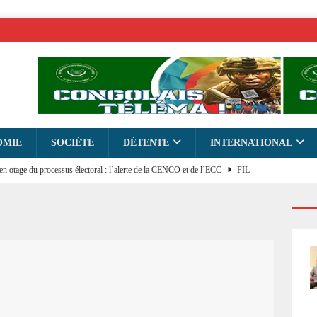
OMIE
SOCIÉTÉ
DÉTENTE
INTERNATIONAL
 en otage du processus électoral : l’alerte de la CENCO et de l’ECC
FIL
ENI et Confessions religieuses : Tshisekedi a choisi son camp
SOCIÉTÉ
sier RVA pour les avions « détruits » du leader du MLC : 20 millions Usd à
s ou prime politique !
PLUS
lle abritera le «Dialogue national inclusif» ? : Tshisekedi choisit Brazzaville
LITIQUE