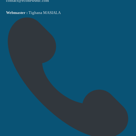
contact@econewsrdc.com
Webmaster :
Tighana MASIALA