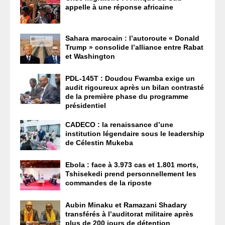
appelle à une réponse africaine
Sahara marocain : l’autoroute « Donald
Trump » consolide l’alliance entre Rabat
et Washington
PDL-145T : Doudou Fwamba exige un
audit rigoureux après un bilan contrasté
de la première phase du programme
présidentiel
CADECO : la renaissance d’une
institution légendaire sous le leadership
de Célestin Mukeba
Ebola : face à 3.973 cas et 1.801 morts,
Tshisekedi prend personnellement les
commandes de la riposte
Aubin Minaku et Ramazani Shadary
transférés à l’auditorat militaire après
plus de 200 jours de détention