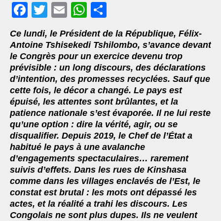
F
T
E
W
S
ac
wi
m
h
h
Ce lundi, le Président de la République, Félix-
eb
tt
ai
at
ar
Antoine Tshisekedi Tshilombo, s’avance devant
oo
er
l
s
e
le Congrès pour un exercice devenu trop
prévisible : un long discours, des déclarations
k
A
d’intention, des promesses recyclées. Sauf que
p
cette fois, le décor a changé. Le pays est
p
épuisé, les attentes sont brûlantes, et la
patience nationale s’est évaporée. Il ne lui reste
qu’une option : dire la vérité, agir, ou se
disqualifier. Depuis 2019, le Chef de l’État a
habitué le pays à une avalanche
d’engagements spectaculaires… rarement
suivis d’effets. Dans les rues de Kinshasa
comme dans les villages enclavés de l’Est, le
constat est brutal : les mots ont dépassé les
actes, et la réalité a trahi les discours. Les
Congolais ne sont plus dupes. Ils ne veulent