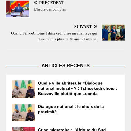
PRÉCÉDENT
L’heure des comptes
SUIVANT
Quand Félix-Antoine Tshisekedi brise un chantage qui
dure depuis plus de 20 ans ! (Tribune)
ARTICLES RÉCENTS
Quelle ville abritera le «Dialogue
national inclusif» ? : Tshisekedi choisit
Brazzaville plutôt que Luanda
Dialogue national : le choix de la
proximité
Crise migratoire : l’Afrique du Sud