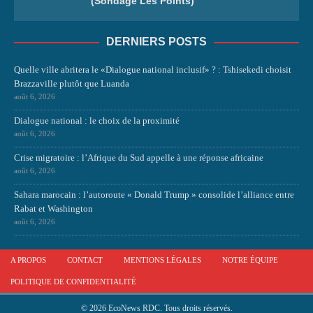
(Sondage Les Points)
DERNIERS POSTS
Quelle ville abritera le «Dialogue national inclusif» ? : Tshisekedi choisit
Brazzaville plutôt que Luanda
août 6, 2026
Dialogue national : le choix de la proximité
août 6, 2026
Crise migratoire : l’Afrique du Sud appelle à une réponse africaine
août 6, 2026
Sahara marocain : l’autoroute « Donald Trump » consolide l’alliance entre
Rabat et Washington
août 6, 2026
A PROPOS
CONTACT
MENTIONS LÉGALES
NOTRE ÉQUIPE
POLITIQUE DE CONFIDENTIALITÉ
© 2026 EcoNews RDC. Tous droits réservés.