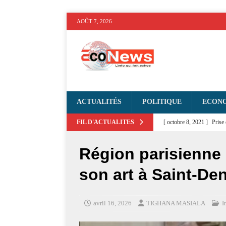
AOÛT 7, 2026
ACTUALITÉS
POLITIQUE
ECON
FIL D'ACTUALITES
[ octobre 8, 2021 ]
Prise
D'ACTUALITE
Région parisienne
[ septembre 27, 2021 ]
C
son art à Saint-Den
[ septembre 6, 2021 ]
Dos
Bemba : dommages-intérêt
avril 16, 2026
TIGHANA MASIALA
I
[ août 6, 2026 ]
Quelle vi
plutôt que Luanda
PO