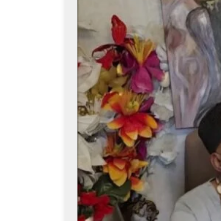
[ août 6, 2026 ]
Dialogue 
[ août 6, 2026 ]
Crise mig
[ août 6, 2026 ]
Sahara ma
Washington
INTERN
[ août 6, 2026 ]
PDL-145T
première phase du progra