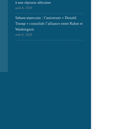
à une réponse africaine
août 6, 2026
Sahara marocain : l’autoroute « Donald
Trump » consolide l’alliance entre Rabat et
Washington
août 6, 2026