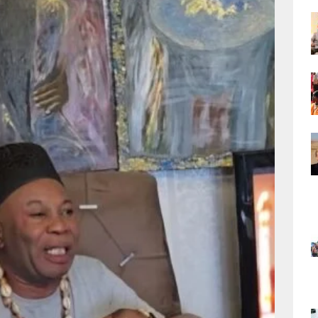
national : le choix de la proximité
EDITORIALE
ratoire : l’Afrique du Sud appelle à une réponse africaine
AFRIQUE
rocain : l’autoroute « Donald Trump » consolide l’alliance entre Rabat et
ATIONAL
 : Doudou Fwamba exige un audit rigoureux après un bilan contrasté de la
mme présidentiel
FIL D'ACTUALITE