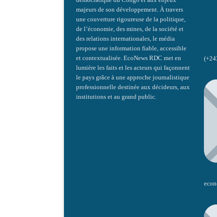
majeurs de son développement. À travers
une couverture rigoureuse de la politique,
de l’économie, des mines, de la société et
des relations internationales, le média
propose une information fiable, accessible
et contextualisée. EcoNews RDC met en
(+24
lumière les faits et les acteurs qui façonnent
le pays grâce à une approche journalistique
professionnelle destinée aux décideurs, aux
institutions et au grand public.
econ