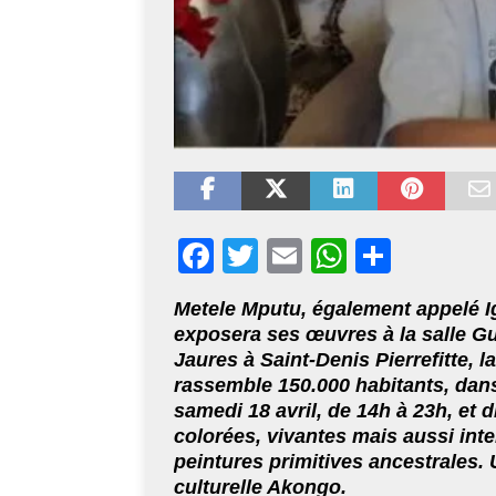
F
T
E
W
S
ac
wi
m
h
h
Metele Mputu, également appelé Ig
eb
tt
ai
at
ar
exposera ses œuvres à la salle Gu
oo
er
l
s
e
Jaures à Saint-Denis Pierrefitte,
rassemble 150.000 habitants, dans
k
A
samedi 18 avril, de 14h à 23h, et
p
colorées, vivantes mais aussi int
p
peintures primitives ancestrales. 
culturelle Akongo.