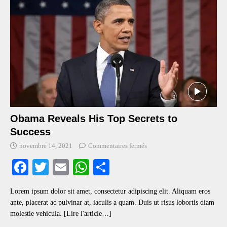
Obama Reveals His Top Secrets to
Success
novembre 14, 2021
Commentaires fermés
Fa
T
E
W
S
ce
wi
m
ha
ha
Lorem ipsum dolor sit amet, consectetur adipiscing elit. Aliquam eros
bo
tte
ail
ts
re
ante, placerat ac pulvinar at, iaculis a quam. Duis ut risus lobortis diam
ok
r
A
molestie vehicula.
[Lire l'article…]