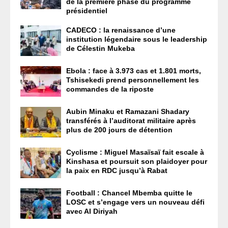
de la première phase du programme
présidentiel
CADECO : la renaissance d’une
institution légendaire sous le leadership
de Célestin Mukeba
Ebola : face à 3.973 cas et 1.801 morts,
Tshisekedi prend personnellement les
commandes de la riposte
Aubin Minaku et Ramazani Shadary
transférés à l’auditorat militaire après
plus de 200 jours de détention
Cyclisme : Miguel Masaïsaï fait escale à
Kinshasa et poursuit son plaidoyer pour
la paix en RDC jusqu’à Rabat
Football : Chancel Mbemba quitte le
LOSC et s’engage vers un nouveau défi
avec Al Diriyah