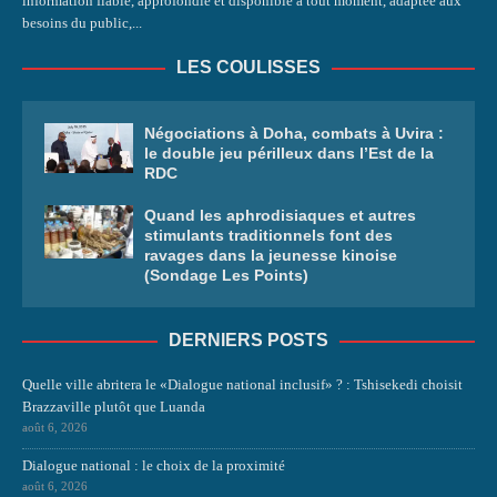
information fiable, approfondie et disponible à tout moment, adaptée aux
besoins du public,...
LES COULISSES
Négociations à Doha, combats à Uvira :
le double jeu périlleux dans l’Est de la
RDC
Quand les aphrodisiaques et autres
stimulants traditionnels font des
ravages dans la jeunesse kinoise
(Sondage Les Points)
DERNIERS POSTS
Quelle ville abritera le «Dialogue national inclusif» ? : Tshisekedi choisit
Brazzaville plutôt que Luanda
août 6, 2026
Dialogue national : le choix de la proximité
août 6, 2026