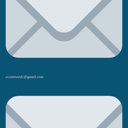
econewsrdc@gmail.com