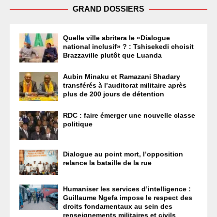
GRAND DOSSIERS
Quelle ville abritera le «Dialogue
national inclusif» ? : Tshisekedi choisit
Brazzaville plutôt que Luanda
Aubin Minaku et Ramazani Shadary
transférés à l’auditorat militaire après
plus de 200 jours de détention
RDC : faire émerger une nouvelle classe
politique
Dialogue au point mort, l’opposition
relance la bataille de la rue
Humaniser les services d’intelligence :
Guillaume Ngefa impose le respect des
droits fondamentaux au sein des
renseignements militaires et civils