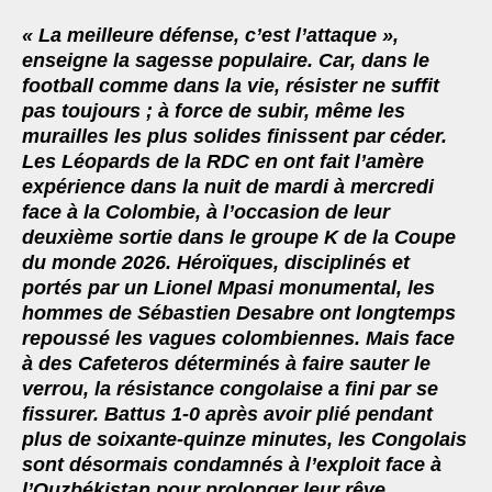
ac
wi
m
h
h
« La meilleure défense, c’est l’attaque »,
eb
tt
ai
at
ar
enseigne la sagesse populaire. Car, dans le
oo
er
l
s
e
football comme dans la vie, résister ne suffit
pas toujours ; à force de subir, même les
k
A
murailles les plus solides finissent par céder.
p
Les Léopards de la RDC en ont fait l’amère
p
expérience dans la nuit de mardi à mercredi
face à la Colombie, à l’occasion de leur
deuxième sortie dans le groupe K de la Coupe
du monde 2026. Héroïques, disciplinés et
portés par un Lionel Mpasi monumental, les
hommes de Sébastien Desabre ont longtemps
repoussé les vagues colombiennes. Mais face
à des Cafeteros déterminés à faire sauter le
verrou, la résistance congolaise a fini par se
fissurer. Battus 1-0 après avoir plié pendant
plus de soixante-quinze minutes, les Congolais
sont désormais condamnés à l’exploit face à
l’Ouzbékistan pour prolonger leur rêve